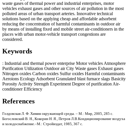
waste gases of thermal power and industrial enterprises, motor
vehicles exhaust gases and other sources of air pollution in the most
polluted areas of urban transport arteries. Innovative technical
solutions based on the applying cheap and affordable adsorbent
reducing the concentration of harmful contaminants in outdoor air
by means of installing fixed and mobile street air-conditioners in the
places with urban motor-vehicle transport congestions are
considered.
Keywords
: Industrial and thermal power enterprise
Motor vehicles
Atmosphere
Purification
Utilization
Outdoor air
City
Waste gases
Exhaust gases
Nitrogen oxides
Carbon oxides
Sulfur oxides
Harmful contaminants
Aeroions
Ecology
Adsorbent
Granulated blast furnace slags
Basicity
Porosity
Activity
Strength
Experiment
Degree of purification
Air-
conditioner
Efficiency
References
Голдовская Л. Ф. Химия окружающей среды. – М.: Мир, 2005, 285 с.
Богословский В. Н., Кокорин Н. Я., Петров Л.В.Кондиционирование воздуха
и холодоснабжение.–М.: Стройиздат, 1985, 367 с.