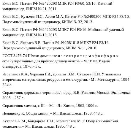
Ежов В.С. Патент РФ №2425293 МПК F24 F3/60, 53/16. Уличный
кондиционер, БИПМ № 21, 2011.
Ежов В.С., Кузьмин П.С., Асеев М.А. Патент РФ №2499200 МПК F24 F3/16.
Подземный уличный кондиционер, БИПМ № 32, 2013.
Ежов В.С. Патент РФ №2425293 МПК7 F24 F3/16. Мобильный уличный
кондиционер, БИПМ № 13, 2015.
Eжов В.С. Яковлев В.В. Патент РФ №2581818 МПК7 F24 F3/16.
Передвижной уличный кондиционер, БИПМ № 11, 2016.
ГОСТ 3476-74 Шлаки доменные и э л е к т р о т е р м о ф о с ф о р н ы
егранулированные для производствацементов. - М.: ИПК Изд-во
стандартов, 1976. - 5 с.
Черепанов К.А., Черныш Г.И., Динельт В.М., Сухарев Ю.И. Утилизация
вторичных материальных ресурсов в металлургии. - М.: Металлургия, 1994.
224 с.
Справочник дорожных терминов / поред. В.В. Ушакова Москва: Экономика,
2005. - 257 с.
Справочник химика, т. III. – М. – Л.: Химия, 1965, 1006 с.
Неницеску К. Общая химия. – М.: Высш. школа, 1958, 448 с.
Кутепов А. М., Бондарева Т. И., Беренгартен М. Г. Общая химическая
технология.– М.: Высш. школа, 1985, 448 с.