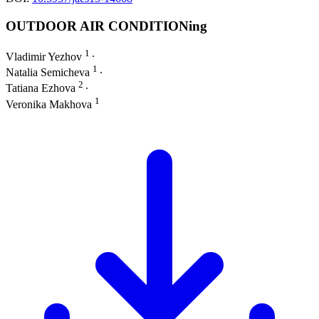
OUTDOOR AIR CONDITIONing
1
Vladimir Yezhov
∙
1
Natalia Semicheva
∙
2
Tatiana Ezhova
∙
1
Veronika Makhova